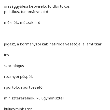
országgyűlési képviselő, földbirtokos
politikus, tudományos író
mérnök, műszaki író
jogász, a kormányzói kabinetiroda vezetője, államtitkár
író
szociológus
rozsnyói püspök
sportoló, sportvezető
minisztererelnök, külügyminiszter
külügyminiszter