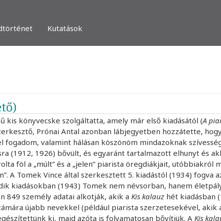
dtörténet
Kutatások
tő)
ű kis könyvecske szolgáltatta, amely már első kiadásától (
A pia
szerkesztő, Prónai Antal azonban lábjegyetben hozzátette, hogy
el fogadom, valamint hálásan köszönöm mindazoknak szívességé
sra (1912, 1926) bővült, és egyaránt tartalmazott elhunyt és akk
olta föl a „múlt” és a „jelen” piarista öregdiákjait, utóbbiakró
nn”. A Tomek Vince által szerkesztett 5. kiadástól (1934) fogva 
edik kiadásokban (1943) Tomek nem névsorban, hanem életpályá
on 849 személy adatai alkotják, akik a
Kis kalauz
hét kiadásban 
számára újabb nevekkel (például piarista szerzetesekével, akik
gészítettünk ki, majd azóta is folyamatosan bővítjük. A
Kis kala