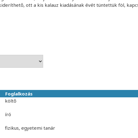
deríthető, ott a kis kalauz kiadásának évét tüntettük föl, kapcs
Foglalkozás
költő
író
fizikus, egyetemi tanár