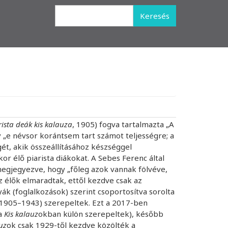
Keresés
rista deák kis kalauza
, 1905) fogva tartalmazta „A
 „e névsor korántsem tart számot teljességre; a
t, akik összeállításához készséggel
or élő piarista diákokat. A Sebes Ferenc által
l megjegyezve, hogy „főleg azok vannak fölvéve,
az élők elmaradtak, ettől kezdve csak az
k (foglalkozások) szerint csoportosítva sorolta
(1905–1943) szerepeltek. Ezt a 2017-ben
 a
Kis kalauz
okban külön szerepeltek), később
uz
ok csak 1929-től kezdve közölték a