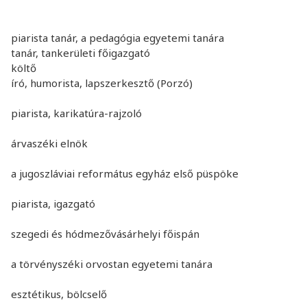
piarista tanár, a pedagógia egyetemi tanára
tanár, tankerületi főigazgató
költő
író, humorista, lapszerkesztő (Porzó)
piarista, karikatúra-rajzoló
árvaszéki elnök
a jugoszláviai református egyház első püspöke
piarista, igazgató
szegedi és hódmezővásárhelyi főispán
a törvényszéki orvostan egyetemi tanára
esztétikus, bölcselő