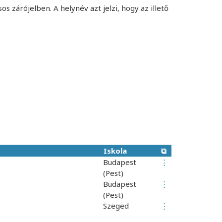
os zárójelben. A helynév azt jelzi, hogy az illető
Iskola
⧉
Budapest
⋮
(Pest)
Budapest
⋮
(Pest)
Szeged
⋮