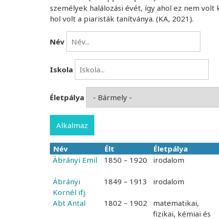
személyek halálozási évét, így ahol ez nem volt ki
hol volt a piaristák tanítványa. (KA, 2021).
Név
Iskola
Életpálya
Név
Élt
Életpálya
Csökkenő
Ábrányi Emil
rendezés
1850 – 1920
irodalom
Ábrányi
1849 – 1913
irodalom
Kornél ifj.
Abt Antal
1802 – 1902
matematikai,
fizikai, kémiai és