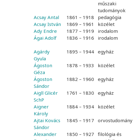
műszaki
tudományok
Acsay Antal
1861 – 1918
pedagógia
Acsay István
1869 – 1961
közélet
Ady Endre
1877 – 1919
irodalom
Ágai Adolf
1836 – 1916
irodalom
Agárdy
1895 – 1944
egyház
Gyula
Ágoston
1878 – 1933
közélet
Géza
Ágoston
1882 – 1960
egyház
Sándor
Aigll Glicér
1761 – 1830
egyház
SchP
Aigner
1884 – 1934
közélet
Károly
Ajtai Kovács
1845 – 1917
orvostudomány
Sándor
Alexander
1850 – 1927
filológia és