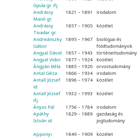
Gyula gr. ifj.
Andrássy
1821 – 1891
irodalom
Manó gr.
Andrássy
1857 – 1905
közélet
Tivadar gr.
Andreánszky
1895 – 1967
biológiai és
Gábor
földtudományok
Angyal Dávid
1857 – 1943
történettudomány
Angyal Vidor
1877 – 1924
közélet
Ángyán Béla
1885 – 1920
orvostudomány
Antal Géza
1866 – 1934
irodalom
Antall József
1896 – 1974
közélet
id.
Antall József
1932 – 1993
közélet
ifj.
Ányos Pál
1756 – 1784
irodalom
Apáthy
1829 – 1889
gazdaság és
István id.
jogtudomány
Apponyi
1849 – 1909
közélet