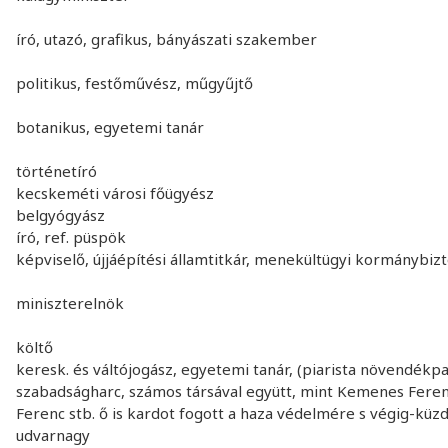
író, utazó, grafikus, bányászati szakember
politikus, festőművész, műgyűjtő
botanikus, egyetemi tanár
történetíró
kecskeméti városi főügyész
belgyógyász
író, ref. püspök
képviselő, újjáépítési államtitkár, menekültügyi kormánybiz
miniszterelnök
költő
keresk. és váltójogász, egyetemi tanár, (piarista növendékpa
szabadságharc, számos társával együtt, mint Kemenes Ferenc
Ferenc stb. ő is kardot fogott a haza védelmére s végig-küz
udvarnagy