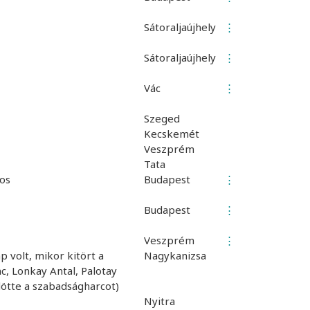
Sátoraljaújhely
⋮
Sátoraljaújhely
⋮
Vác
⋮
Szeged
Kecskemét
Veszprém
Tata
tos
Budapest
⋮
Budapest
⋮
Veszprém
⋮
p volt, mikor kitört a
Nagykanizsa
, Lonkay Antal, Palotay
dötte a szabadságharcot)
Nyitra