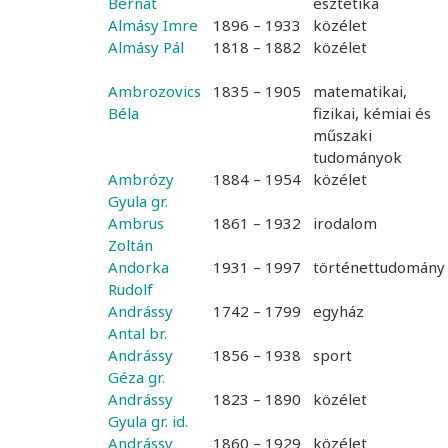
Bernát
esztétika
Almásy Imre
1896 – 1933
közélet
Almásy Pál
1818 – 1882
közélet
Ambrozovics
1835 – 1905
matematikai,
Béla
fizikai, kémiai és
műszaki
tudományok
Ambrózy
1884 – 1954
közélet
Gyula gr.
Ambrus
1861 – 1932
irodalom
Zoltán
Andorka
1931 – 1997
történettudomány
Rudolf
Andrássy
1742 – 1799
egyház
Antal br.
Andrássy
1856 – 1938
sport
Géza gr.
Andrássy
1823 – 1890
közélet
Gyula gr. id.
Andrássy
1860 – 1929
közélet