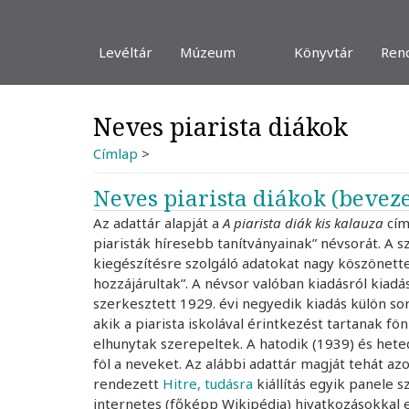
Ugrás
a
tartalomra
Levéltár
Múzeum
Könyvtár
Ren
Neves piarista diákok
Címlap
>
Neves piarista diákok (beveze
Az adattár alapját a
A piarista diák kis kalauza
cím
piaristák híresebb tanítványainak” névsorát. A 
kiegészítésre szolgáló adatokat nagy köszönett
hozzájárultak”. A névsor valóban kiadásról kiadá
szerkesztett 1929. évi negyedik kiadás külön sor
akik a piarista iskolával érintkezést tartanak fö
elhunytak szerepeltek. A hatodik (1939) és het
föl a neveket. Az alábbi adattár magját tehát az
rendezett
Hitre, tudásra
kiállítás egyik panele 
internetes (főképp Wikipédia) hivatkozásokkal e